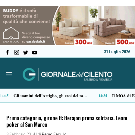
31 Luglio 2026
Stipendi incompleti al Dea di Nocera, Pagani e Scafati. Nursind: «Chi sbaglia deve risponderne»
:29
12:08
Prima categoria, girone H: Herajon prima solitaria. Leoni
poker al San Marco
3 Febbraio 2014
| di
Remo Fedullo