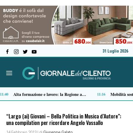
31 Luglio 2026
Serie C, ecco il calendario della Salernitana: debutto all’Arechi contro il Sorrento
09:22
“Largo (ai) Giovani – Bella Politica in Musica d’Autore”:
una compilation per ricordare Angelo Vassallo
14 Febbraio 2013
| di
Giuseppe Galato