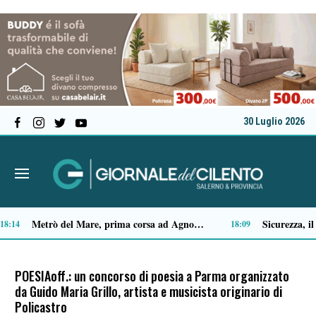
30 Luglio 2026
Capaccio Paestum spazio di legalità: oltre 43 ettari di beni confiscati destinati a progetti sociali
35
14:14
POESIAoff.: un concorso di poesia a Parma organizzato
da Guido Maria Grillo, artista e musicista originario di
Policastro