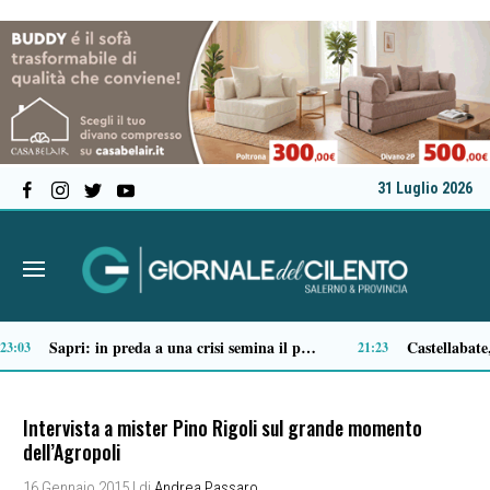
31 Luglio 2026
Tortorella celebra la Fiera di San Basilio: tra antichi mestieri, bestiame e la musica della Bandabardò
14:49
Intervista a mister Pino Rigoli sul grande momento
dell’Agropoli
16 Gennaio 2015
| di
Andrea Passaro