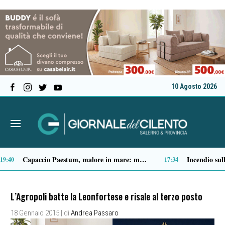
10 Agosto 2026
Spari a Pastena, il ventenne ferito lascia l’ospedale: si indaga sul vero obiettivo
:05
09:04
L’Agropoli batte la Leonfortese e risale al terzo posto
18 Gennaio 2015
| di
Andrea Passaro