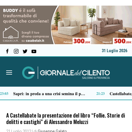
31 Luglio 2026
Tortorella celebra la Fiera di San Basilio: tra antichi mestieri, bestiame e la musica della Bandabardò
14:49
A Castellabate la presentazione del libro “Follie. Storie di
delitti e castighi” di Alessandro Meluzzi
21 Luglio 2012
| di
Giuseppe Galato