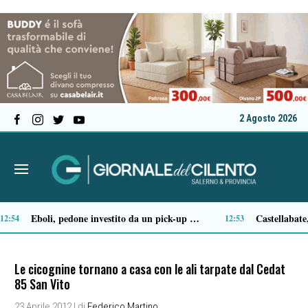
2 Agosto 2026
Sapri: arrestato 49enne dopo le minacce nel palazzo, feriti tre carabinieri durante l’intervento
27
19:20
Le cicognine tornano a casa con le ali tarpate dal Cedat
85 San Vito
23 Aprile 2012
| di
Federico Martino