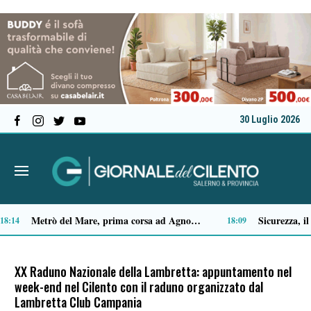
30 Luglio 2026
Capaccio Paestum spazio di legalità: oltre 43 ettari di beni confiscati destinati a progetti sociali
:35
14:14
XX Raduno Nazionale della Lambretta: appuntamento nel
week-end nel Cilento con il raduno organizzato dal
Lambretta Club Campania