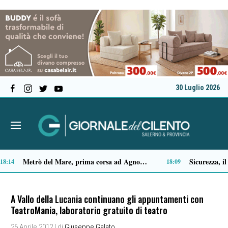
30 Luglio 2026
Capaccio Paestum spazio di legalità: oltre 43 ettari di beni confiscati destinati a progetti sociali
14:35
14:14
A Vallo della Lucania continuano gli appuntamenti con
TeatroMania, laboratorio gratuito di teatro
26 Aprile 2012
| di
Giuseppe Galato