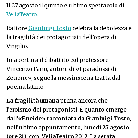
Il 27 agosto il quinto e ultimo spettacolo di
VeliaTeatro
.
L’attore
Gianluigi Tosto
celebra la debolezza e
la fragilità dei protagonisti dell’opera di
Virgilio.
In apertura il dibattito col professore
Vincenzo Fano, autore di «I paradossi di
Zenone»; segue la messinscena tratta dal
poema latino.
La
fragilità
umana
prima ancora che
l’eroismo dei protagonisti. È quanto emerge
dall’
«Eneide»
raccontata da
Gianluigi
Tosto
,
nell’ultimo appuntamento, lunedì
27 agosto
(ore 21)
, con
VeliaTeatro 2012
. La serata