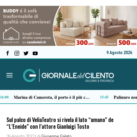
9 Agosto 2026
Ordigno bellico riaffiora in un terreno di Battipaglia: scatta la messa in sicurezza
09:01
Sul palco di VeliaTeatro si rivela il lato “umano” de
“L’Eneide” con l’attore Gianluigi Tosto
26 Agosto 2012
| di
Giuseppe Galato