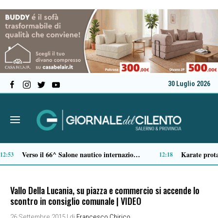
30 Luglio 2026
Tamponamento sulla litoranea di Pontecagnano: due ragazze ferite, madre e figlia illese
10:33
Vallo Della Lucania, su piazza e commercio si accende lo
scontro in consiglio comunale | VIDEO
26 Settembre 2015
| di
Francesco Chirico