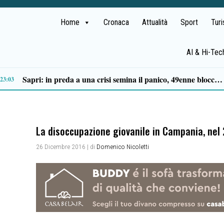
Home
Cronaca
Attualità
Sport
Tur
AI & Hi-Tec
Tortorella celebra la Fiera di San Basilio: tra antichi mestieri, bestiame e la musica della Bandabardò
14:49
La disoccupazione giovanile in Campania, nel 
26 Dicembre 2016
| di
Domenico Nicoletti