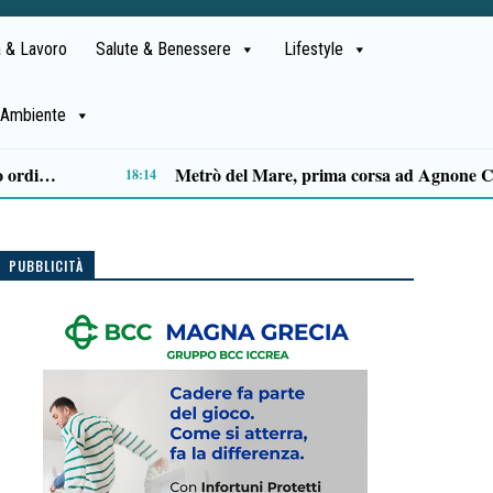
 & Lavoro
Salute & Benessere
Lifestyle
Ambiente
Capaccio Paestum spazio di legalità: oltre 43 ettari di beni confiscati destinati a progetti sociali
14:14
PUBBLICITÀ