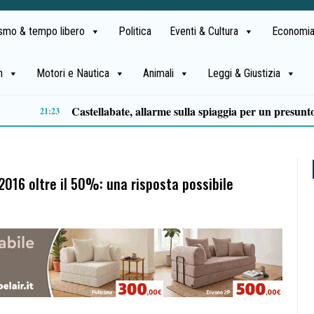
ismo & tempo libero
Politica
Eventi & Cultura
Economia
h
Motori e Nautica
Animali
Leggi & Giustizia
Premio Terre del Bussento, si alza il sipario: stasera Roberto Fico apre l’11ª edizione
14:35
2016 oltre il 50%: una risposta possibile