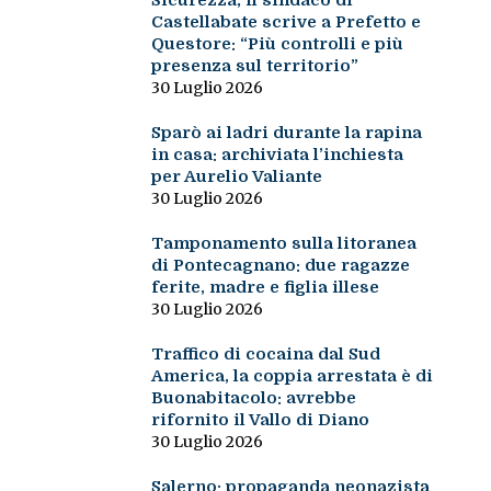
Sicurezza, il sindaco di
Castellabate scrive a Prefetto e
Questore: “Più controlli e più
presenza sul territorio”
30 Luglio 2026
Sparò ai ladri durante la rapina
in casa: archiviata l’inchiesta
per Aurelio Valiante
30 Luglio 2026
Tamponamento sulla litoranea
di Pontecagnano: due ragazze
ferite, madre e figlia illese
30 Luglio 2026
Traffico di cocaina dal Sud
America, la coppia arrestata è di
Buonabitacolo: avrebbe
rifornito il Vallo di Diano
30 Luglio 2026
Salerno: propaganda neonazista