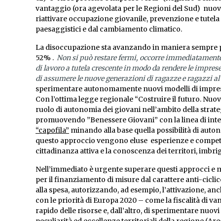
vantaggio (ora agevolata per le Regioni del Sud) nuov
riattivare occupazione giovanile, prevenzione e tutela d
paesaggistici e dal cambiamento climatico.
La disoccupazione sta avanzando in maniera sempre più
52% .
Non si può restare fermi
, occorre immediatamente 
di lavoro a tutela crescente in modo da rendere le impre
di assumere le nuove generazioni di ragazze e ragazzi 
sperimentare autonomamente nuovi modelli di impresa 
Con l’ottima legge regionale “Costruire il futuro. Nuov
ruolo di autonomia dei giovani nell’ambito della stra
promuovendo ”Benessere Giovani” con la linea di int
“capofila”
minando alla base quella possibilità di auton
questo approccio vengono eluse esperienze e competenze
cittadinanza attiva e la conoscenza dei territori, imbri
Nell’immediato è urgente superare questi approcci e 
per il finanziamento di misure dal carattere anti-cicl
alla spesa, autorizzando, ad esempio, l’attivazione, anc
con le priorità di Europa 2020 – come la fiscalità di 
rapido delle risorse e, dall’altro, di sperimentare nuovi