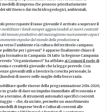
i modelli di impresa che possono prioritariamente
ei siti Unesco dai rischi idrogeologici, ambientali,
 preoccupante il tasso giovanile è arrivato a superare il
mobilitare i fondi europei agganciandoli ai nuovi contratti
se del tessuto produttivo del mezzogiorno nuovamente capaci
al momento espulse dal mondo della produzione
a
verso l’ambiente e la cultura del territorio campano.
e politiche per i giovani” è apparso finalmente chiaro il
tegia formativa in Campania. Di fatto la Regione Campania
ervento “Organizziamoci” ha affidato
ai Comuni il ruolo di
omia e creatività giovanile che la legge prevede. Con
 giovanili utili a favorire la crescita personale, la
gliandosi di nuovo nelle maglie della burocrazia.
mobilitare quelle risorse della programmazione 2014-2020,
ico in grado di dare un impulso immediato all’economia e
he a termine, di strumenti automatici specifici coerenti
vantaggio – che, da un lato, permette un assorbimento
 modelli di Imprese Verdi e Culturali coerenti alle