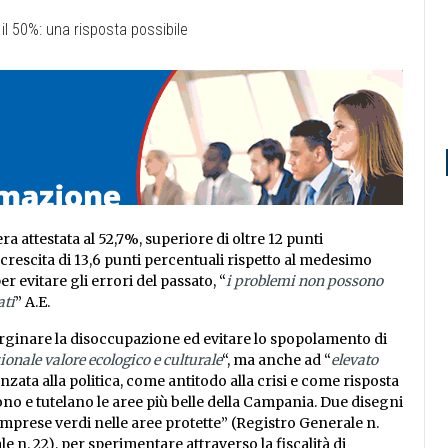
a attestata al 52,7%, superiore di oltre 12 punti
 crescita di 13,6 punti percentuali rispetto al medesimo
 evitare gli errori del passato, “
i problemi non possono
ati
” A.E.
 arginare la disoccupazione ed evitare lo spopolamento di
ionale valore ecologico e culturale
“, ma anche ad “
elevato
zata alla politica, come antitodo alla crisi e come risposta
ono e tutelano le aree più belle della Campania. Due disegni
 imprese verdi nelle aree protette” (Registro Generale n.
 n. 22), per sperimentare attraverso la fiscalità di