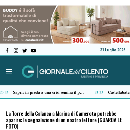
31 Luglio 2026
icesindaco, Egidio Criscuolo assessore ai Lavori Pubblici
Tortorella celebra la Fiera di San Basilio: tra antichi mestieri, bestiame e la musica della Bandabardò
14:51
14:49
La Torre della Calanca a Marina di Camerota potrebbe
sparire: la segnalazione di un nostro lettore (GUARDA LE
FOTO)