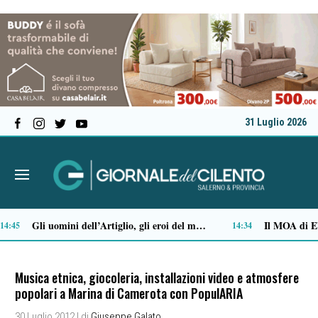
31 Luglio 2026
Stipendi incompleti al Dea di Nocera, Pagani e Scafati. Nursind: «Chi sbaglia deve risponderne»
2:29
12:08
Musica etnica, giocoleria, installazioni video e atmosfere
popolari a Marina di Camerota con PopulARIA
30 Luglio 2012
| di
Giuseppe Galato