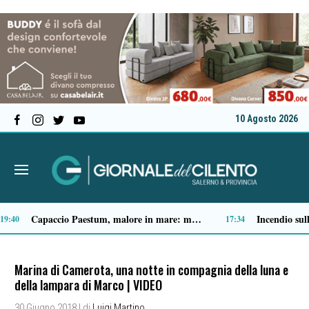
10 Agosto 2026
Tensione al Pronto soccorso del “Ruggi”, volontario aggredito durante una missione
09:04
09:03
Marina di Camerota, una notte in compagnia della luna e
della lampara di Marco | VIDEO
30 Giugno 2018
| di
Luigi Martino