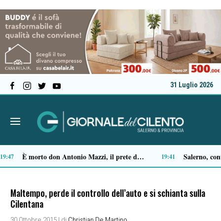
31 Luglio 2026
Castellabate, Spinelli e Di Luccia uniscono le forze in vista delle comunali 2027
Ascea, Pietro D’Angiolillo: «La nuova giunta guarda al futuro, con gli occhi del passato»
13:32
Maltempo, perde il controllo dell’auto e si schianta sulla
Cilentana
30 Ottobre 2015
| di
Christian De Martino