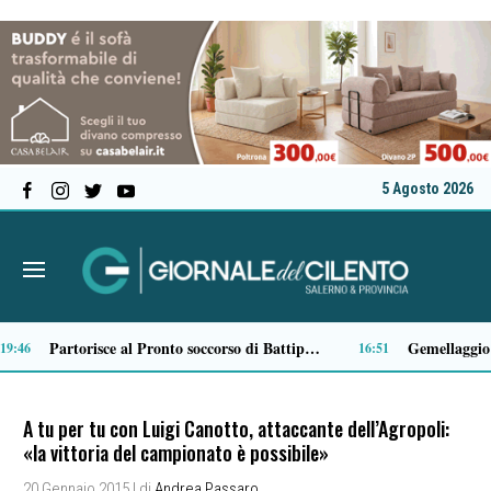
5 Agosto 2026
Sapri si trasforma in un giardino incantato: questa sera arriva “Fleur”
16:02
15:58
A tu per tu con Luigi Canotto, attaccante dell’Agropoli:
«la vittoria del campionato è possibile»
20 Gennaio 2015
| di
Andrea Passaro