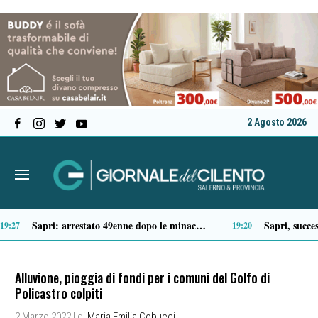
2 Agosto 2026
Tragico incidente sulla Cilentana: muore motociclista di 37 anni
41
13:20
Alluvione, pioggia di fondi per i comuni del Golfo di
Policastro colpiti
2 Marzo 2022
| di
Maria Emilia Cobucci