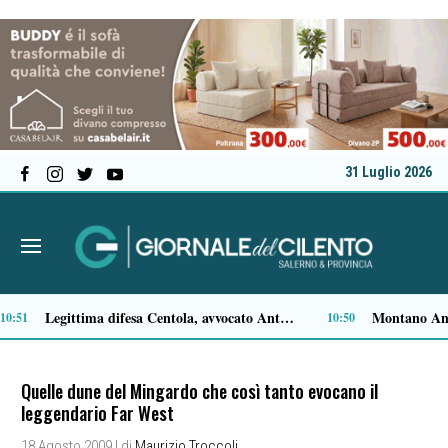
31 Luglio 2026
Castellabate, allarme sulla spiaggia per un presunto ordigno: era un residuo pirotecnico inerte
21:23
18:14
Quelle dune del Mingardo che così tanto evocano il
leggendario Far West
18 Agosto 2009
| di
Maurizio Troccoli