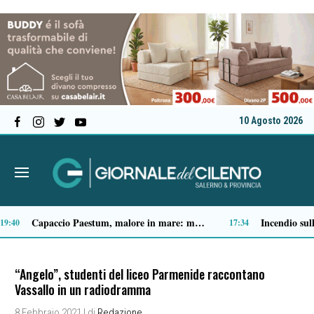
10 Agosto 2026
Spari a Pastena, il ventenne ferito lascia l’ospedale: si indaga sul vero obiettivo
09:04
“Angelo”, studenti del liceo Parmenide raccontano
Vassallo in un radiodramma
8 Febbraio 2021
| di
Redazione