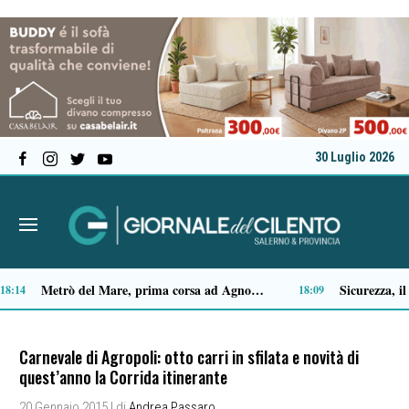
30 Luglio 2026
Premio Terre del Bussento, si alza il sipario: stasera Roberto Fico apre l’11ª edizione
Capaccio Paestum spazio di legalità: oltre 43 ettari di beni confiscati destinati a progetti sociali
14:35
14:14
Carnevale di Agropoli: otto carri in sfilata e novità di
quest’anno la Corrida itinerante
20 Gennaio 2015
| di
Andrea Passaro