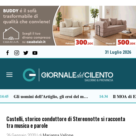
31 Luglio 2026
Stipendi incompleti al Dea di Nocera, Pagani e Scafati. Nursind: «Chi sbaglia deve risponderne»
9
12:08
Castelli, storico conduttore di Stereonotte si racconta
tra musica e parole
26 Gennaio 2020
| di
Marianna Vallone