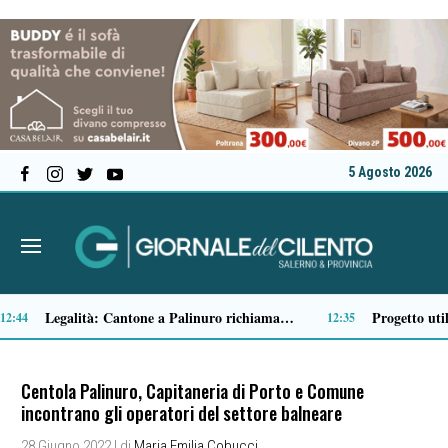
5 Agosto 2026
Paestum, Codacons Salerno al ministro Giuli: «Completare lo scavo dell’anfiteatro romano»
11:31
11:10
Centola Palinuro, Capitaneria di Porto e Comune
incontrano gli operatori del settore balneare
28 Giugno 2022
| di
Maria Emilia Cobucci