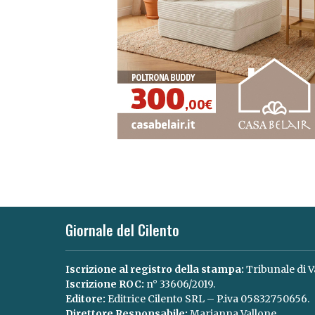
Giornale del Cilento
Iscrizione al registro della stampa:
Tribunale di V
Iscrizione ROC:
n° 33606/2019.
Editore:
Editrice Cilento SRL – P.iva 05832750656.
Direttore Responsabile:
Marianna Vallone.