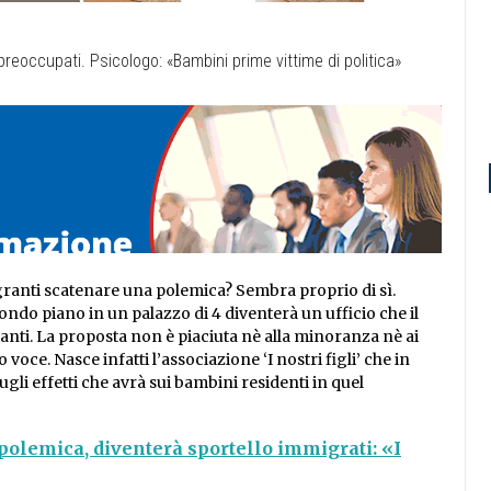
migranti scatenare una polemica? Sembra proprio di sì.
do piano in un palazzo di 4 diventerà un ufficio che il
anti. La proposta non è piaciuta nè alla minoranza nè ai
ro voce.
Nasce infatti l’associazione ‘I nostri figli’ che in
ugli effetti che avrà sui bambini residenti in quel
polemica, diventerà sportello immigrati: «I