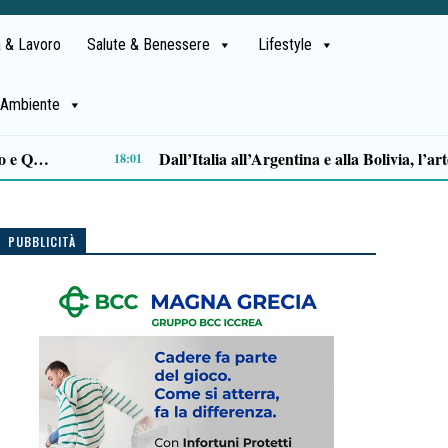
 & Lavoro
Salute & Benessere
Lifestyle
Ambiente
Sparò ai ladri durante la rapina in casa: archiviata l’inchiesta per Aurelio Valiante
PUBBLICITÀ