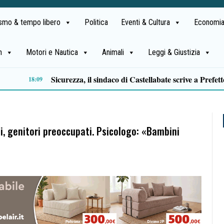
ismo & tempo libero
Politica
Eventi & Cultura
Economia
h
Motori e Nautica
Animali
Leggi & Giustizia
Approvazione assestamento di bilancio, M5S Campania: «Più investimenti per servizi, territori e imprese»
14:11
, genitori preoccupati. Psicologo: «Bambini