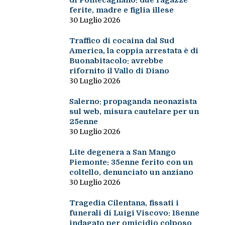
di Pontecagnano: due ragazze
ferite, madre e figlia illese
30 Luglio 2026
Traffico di cocaina dal Sud
America, la coppia arrestata è di
Buonabitacolo: avrebbe
rifornito il Vallo di Diano
30 Luglio 2026
Salerno: propaganda neonazista
sul web, misura cautelare per un
25enne
30 Luglio 2026
Lite degenera a San Mango
Piemonte: 35enne ferito con un
coltello, denunciato un anziano
30 Luglio 2026
Tragedia Cilentana, fissati i
funerali di Luigi Viscovo: 18enne
indagato per omicidio colposo