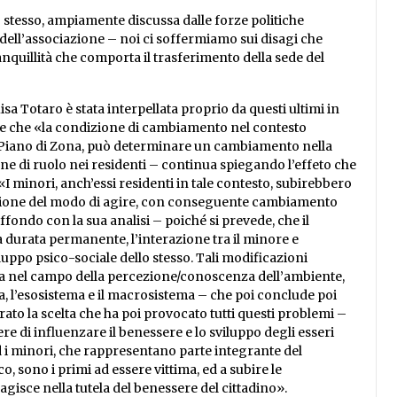
stesso, ampiamente discussa dalle forze politiche
 dell’associazione – noi ci soffermiamo sui disagi che
anquillità che comporta il trasferimento della sede del
sa Totaro è stata interpellata proprio da questi ultimi in
crive che «la condizione di cambiamento nel contesto
l Piano di Zona, può determinare un cambiamento nella
e di ruolo nei residenti – continua spiegando l’effeto che
«I minori, anch’essi residenti in tale contesto, subirebbero
razione del modo di agire, con conseguente cambiamento
ffondo con la sua analisi – poiché si prevede, che il
 durata permanente, l’interazione tra il minore e
uppo psico-sociale dello stesso. Tali modificazioni
 nel campo della percezione/conoscenza dell’ambiente,
, l’esosistema e il macrosistema – che poi conclude poi
ato la scelta che ha poi provocato tutti questi problemi –
tere di influenzare il benessere e lo sviluppo degli esseri
d i minori, che rappresentano parte integrante del
co, sono i primi ad essere vittima, ed a subire le
agisce nella tutela del benessere del cittadino».