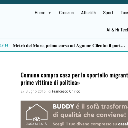
Home
Cronaca
Attualità
Sport
Tur
AI & Hi-Tec
Capaccio Paestum spazio di legalità: oltre 43 ettari di beni confiscati destinati a progetti sociali
14:14
Comune compra casa per lo sportello migranti
prime vittime di politica»
27 Giugno 2015
| di
Francesco Chirico