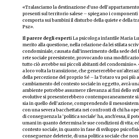
«Tralasciamo la destinazione d’uso dell’appartamento 
presenti sul territorio salese – spiegano i componenti
comporta sui bambini il disturbo della quiete e della tr
Psz».
Il parere degli esperti
La psicologa infantile Maria Lui
merito alla questione, nella relazione da lei stilata s
condominiale, causata dall’inserimento della sede de
rete sociale preesistente, provocando una modificazion
tutto ciò avrebbe sui piccoli abitanti del condominio». 
a loro volta la transizione, che genererebbe un’alte
della percezione del proprio Sé – la Totaro va poi più a
cambiamento del contesto sociale in oggetto, avrà una
ambiente potrebbe assumere rilevanza ai fini dello svil
evolutive si presenterebbero contemporaneamente sia
sia in quello dell’azione, comprendendo il mesosistema
con una severa bacchettata nei confronti di chi ha oper
di conseguenza la ‘politica sociale’ ha, anch’essa, il po
umani in quanto determina le sue condizioni di vita; e
contesto sociale, in quanto in fase di sviluppo psicofisi
conseguenze deleterie, di una politica sociale che non 