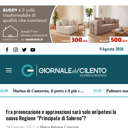
9 Agosto 2026
Ordigno bellico riaffiora in un terreno di Battipaglia: scatta la messa in sicurezza
09:03
09:01
Fra provocazione e approvazioni sarà solo un’ipotesi la
nuova Regione “Principato di Salerno”?
24 Gennaio 2011
| di
Maria Antonia Coppola