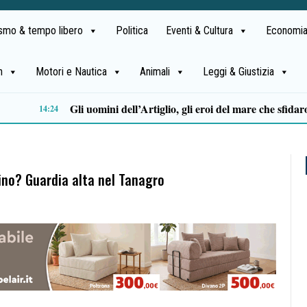
ismo & tempo libero
Politica
Eventi & Cultura
Economia
h
Motori e Nautica
Animali
Leggi & Giustizia
Alta formazione e lavoro: la Regione approva il Piano degli strumenti finanziari per l’occupazione
11:47
ino? Guardia alta nel Tanagro