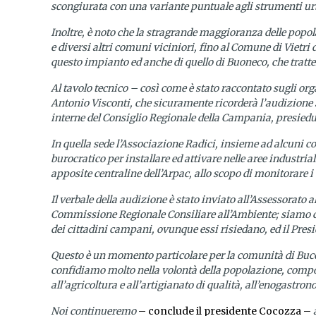
scongiurata con una variante puntuale agli strumenti urba
Inoltre, è noto che la stragrande maggioranza delle popol
e diversi altri comuni viciniori, fino al Comune di Vietri 
questo impianto ed anche di quello di Buoneco, che tratter
Al tavolo tecnico – così come è stato raccontato sugli org
Antonio Visconti, che sicuramente ricorderà l’audizione 
interne del Consiglio Regionale della Campania, presie
In quella sede l’Associazione Radici, insieme ad alcuni con
burocratico per installare ed attivare nelle aree industri
apposite centraline dell’Arpac, allo scopo di monitorare i
Il verbale della audizione è stato inviato all’Assessorato
Commissione Regionale Consiliare all’Ambiente; siamo cert
dei cittadini campani, ovunque essi risiedano, ed il Pres
Questo è un momento particolare per la comunità di Buccin
confidiamo molto nella volontà della popolazione, compos
all’agricoltura e all’artigianato di qualità, all’enogastro
Noi continueremo
– conclude il presidente Cocozza –
a