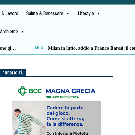
 & Lavoro
Salute & Benessere
Lifestyle
Ambiente
“Spazi sonori” di Sergio Sorrentino: a Polla un itinerario d’ascolto che trasforma un paese in musica
11:16
PUBBLICITÀ