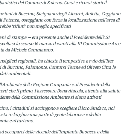
nistici del Comune di Salerno. Corsi e ricorsi storici!
azioni di Buccino, Sicignano degli Alburni, Auletta, Caggiano
di Potenza, osteggiano con forza la localizzazione nell’area di
ebbe ‘rifiuti’ non meglio specificati
ani di stampa – era presente anche il Presidente dell’ASI
svoltasi lo scorso 16 marzo davanti alla III Commissione Aree
duta da Michele Cammarano.
siglieri regionali, ha chiesto il tempestivo avvio dell’iter
ali di Buccino, Palomonte, Contursi Terme ed Oliveto Citra le
 dati ambientali.
 all’Ambiente della Regione Campania e al Presidente della
i che il primo, l’assessore Bonavitacola, attento alla salute
idente della Commissione Ambiente si siano attivati.
o, i cittadini si accingono a scegliere il loro Sindaco, noi
ta in larghissima parte di gente laboriosa e dedita
nomia e al turismo.
d occuparci delle vicende dell’impianto Buoneco e della