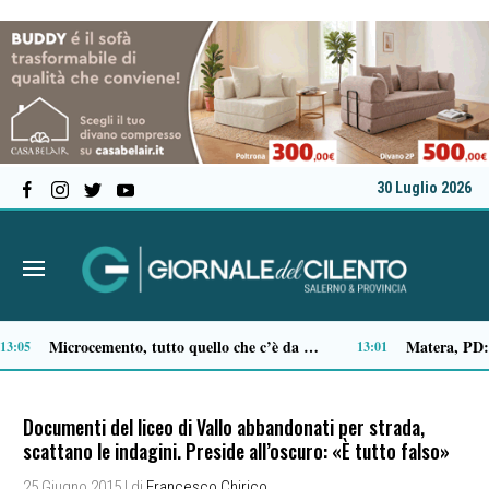
30 Luglio 2026
Comparto ittico, dalla Regione Campania 3 milioni di euro per fronteggiare il caro-gasolio
Al Festival dell’Aspide arriva “Il tempo delle radici”: un cammino immersivo tra memoria, mindfulness e sapori
11:15
10:54
Documenti del liceo di Vallo abbandonati per strada,
scattano le indagini. Preside all’oscuro: «È tutto falso»
25 Giugno 2015
| di
Francesco Chirico