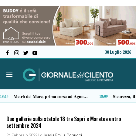
30 Luglio 2026
Premio Terre del Bussento, si alza il sipario: stasera Roberto Fico apre l’11ª edizione
Capaccio Paestum spazio di legalità: oltre 43 ettari di beni confiscati destinati a progetti sociali
14:35
14:
Due gallerie sulla statale 18 tra Sapri e Maratea entro
settembre 2024
24 Febbraio 2022
| di
Maria Emilia Cobucci