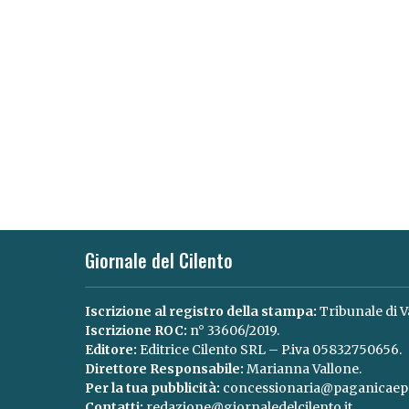
Giornale del Cilento
Iscrizione al registro della stampa:
Tribunale di V
Iscrizione ROC:
n° 33606/2019.
Editore:
Editrice Cilento SRL – P.iva 05832750656.
Direttore Responsabile:
Marianna Vallone.
Per la tua pubblicità:
concessionaria@paganicaepa
Contatti:
redazione@giornaledelcilento.it