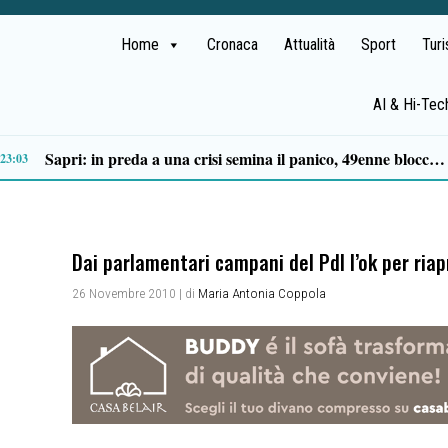
Home
Cronaca
Attualità
Sport
Tur
AI & Hi-Tec
Tortorella celebra la Fiera di San Basilio: tra antichi mestieri, bestiame e la musica della Bandabardò
14:49
Dai parlamentari campani del Pdl l’ok per riapr
26 Novembre 2010
| di
Maria Antonia Coppola