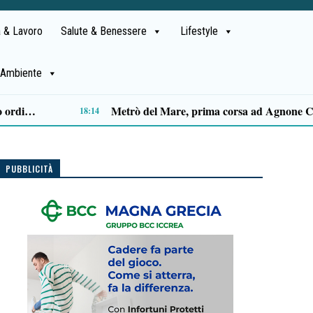
 & Lavoro
Salute & Benessere
Lifestyle
Ambiente
Capaccio Paestum spazio di legalità: oltre 43 ettari di beni confiscati destinati a progetti sociali
14:14
PUBBLICITÀ