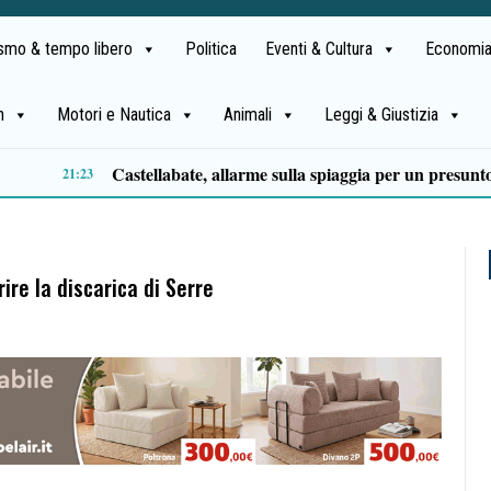
ismo & tempo libero
Politica
Eventi & Cultura
Economia
h
Motori e Nautica
Animali
Leggi & Giustizia
Premio Terre del Bussento, si alza il sipario: stasera Roberto Fico apre l’11ª edizione
14:35
ire la discarica di Serre