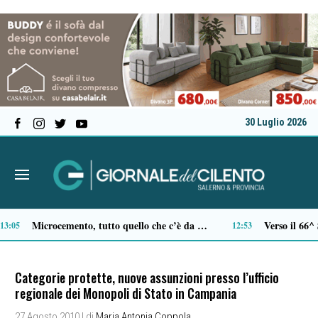
30 Luglio 2026
Tamponamento sulla litoranea di Pontecagnano: due ragazze ferite, madre e figlia illese
10:54
10:33
Categorie protette, nuove assunzioni presso l’ufficio
regionale dei Monopoli di Stato in Campania
27 Agosto 2010
| di
Maria Antonia Coppola