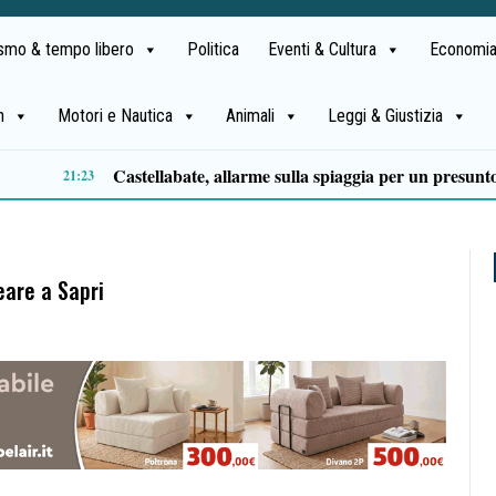
ismo & tempo libero
Politica
Eventi & Cultura
Economia
h
Motori e Nautica
Animali
Leggi & Giustizia
Premio Terre del Bussento, si alza il sipario: stasera Roberto Fico apre l’11ª edizione
14:35
neare a Sapri