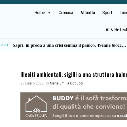
Home
Cronaca
Attualità
Sport
Tur
AI & Hi-Tec
Tortorella celebra la Fiera di San Basilio: tra antichi mestieri, bestiame e la musica della Bandabardò
14:49
Illeciti ambientali, sigilli a una struttura bal
28 Luglio 2022
| di
Maria Emilia Cobucci