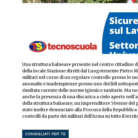
Una struttura balneare prrsente nel centro cittadino di
della locale Stazione diretti dal Luogotenente Pietro 
militari nel corso di un regolare controllo presso le n
anomalie e inadempienze presso uno dei lidi sottoposti 
risultata carente delle norme igienico sanitarie. Ma non
anche la presenza di una discarica a cielo aperto nell’a
della struttura balneare, un imprenditore 50enne del po
stato inoltre denunciato alla Procura della Repubbli
controlli da parte dei militari dell’Arma su tutto il territ
CONSIGLIATI PER TE