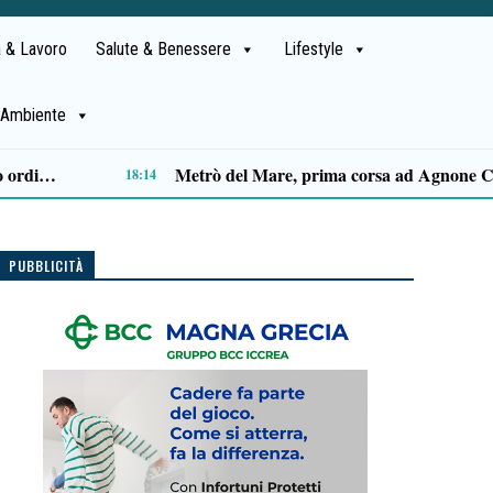
 & Lavoro
Salute & Benessere
Lifestyle
Ambiente
Capaccio Paestum spazio di legalità: oltre 43 ettari di beni confiscati destinati a progetti sociali
14:14
PUBBLICITÀ