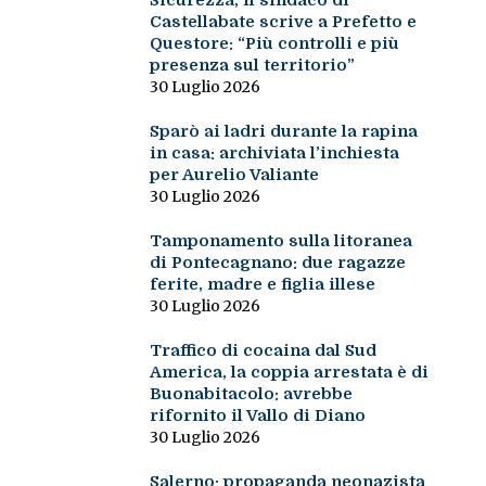
Sicurezza, il sindaco di
Castellabate scrive a Prefetto e
Questore: “Più controlli e più
presenza sul territorio”
30 Luglio 2026
Sparò ai ladri durante la rapina
in casa: archiviata l’inchiesta
per Aurelio Valiante
30 Luglio 2026
Tamponamento sulla litoranea
di Pontecagnano: due ragazze
ferite, madre e figlia illese
30 Luglio 2026
Traffico di cocaina dal Sud
America, la coppia arrestata è di
Buonabitacolo: avrebbe
rifornito il Vallo di Diano
30 Luglio 2026
Salerno: propaganda neonazista