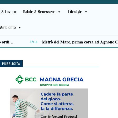
 & Lavoro
Salute & Benessere
Lifestyle
Ambiente
Capaccio Paestum spazio di legalità: oltre 43 ettari di beni confiscati destinati a progetti sociali
14:14
PUBBLICITÀ