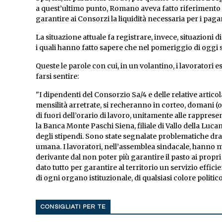
a quest’ultimo punto, Romano aveva fatto riferimento 
garantire ai Consorzi la liquidità necessaria per i pag
La situazione attuale fa registrare, invece, situazioni d
i quali hanno fatto sapere che nel pomeriggio di oggi s
Queste le parole con cui, in un volantino, i lavoratori es
farsi sentire:
"I dipendenti del Consorzio Sa/4 e delle relative artico
mensilità arretrate, si recheranno in corteo, domani (og
di fuori dell’orario di lavoro, unitamente alle rapprese
la Banca Monte Paschi Siena, filiale di Vallo della Lucan
degli stipendi. Sono state segnalate problematiche dr
umana. I lavoratori, nell’assemblea sindacale, hanno 
derivante dal non poter più garantire il pasto ai propr
dato tutto per garantire al territorio un servizio effic
di ogni organo istituzionale, di qualsiasi colore politico
CONSIGLIATI PER TE