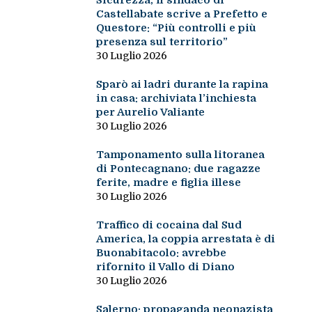
Sicurezza, il sindaco di
Castellabate scrive a Prefetto e
Questore: “Più controlli e più
presenza sul territorio”
30 Luglio 2026
Sparò ai ladri durante la rapina
in casa: archiviata l’inchiesta
per Aurelio Valiante
30 Luglio 2026
Tamponamento sulla litoranea
di Pontecagnano: due ragazze
ferite, madre e figlia illese
30 Luglio 2026
Traffico di cocaina dal Sud
America, la coppia arrestata è di
Buonabitacolo: avrebbe
rifornito il Vallo di Diano
30 Luglio 2026
Salerno: propaganda neonazista