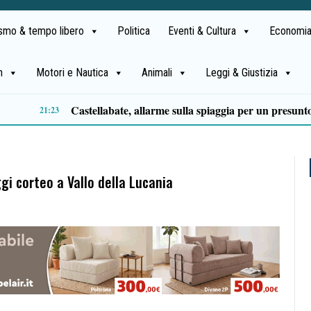
ismo & tempo libero
Politica
Eventi & Cultura
Economia
h
Motori e Nautica
Animali
Leggi & Giustizia
Premio Terre del Bussento, si alza il sipario: stasera Roberto Fico apre l’11ª edizione
14:35
ggi corteo a Vallo della Lucania