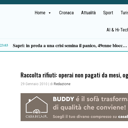
Home
Cronaca
Attualità
Sport
Tur
AI & Hi-Tec
Tortorella celebra la Fiera di San Basilio: tra antichi mestieri, bestiame e la musica della Bandabardò
14:49
Raccolta rifiuti: operai non pagati da mesi, o
29 Gennaio 2010
| di
Redazione