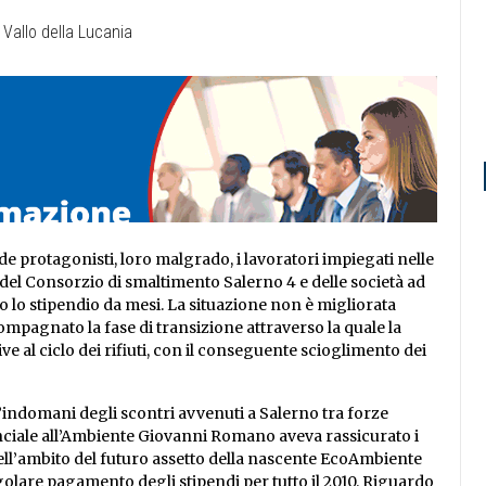
de protagonisti, loro malgrado, i lavoratori impiegati nelle
 del Consorzio di smaltimento Salerno 4 e delle società ad
o lo stipendio da mesi. La situazione non è migliorata
mpagnato la fase di transizione attraverso la quale la
ve al ciclo dei rifiuti, con il conseguente scioglimento dei
ll’indomani degli scontri avvenuti a Salerno tra forze
vinciale all’Ambiente Giovanni Romano aveva rassicurato i
nell’ambito del futuro assetto della nascente EcoAmbiente
golare pagamento degli stipendi per tutto il 2010. Riguardo