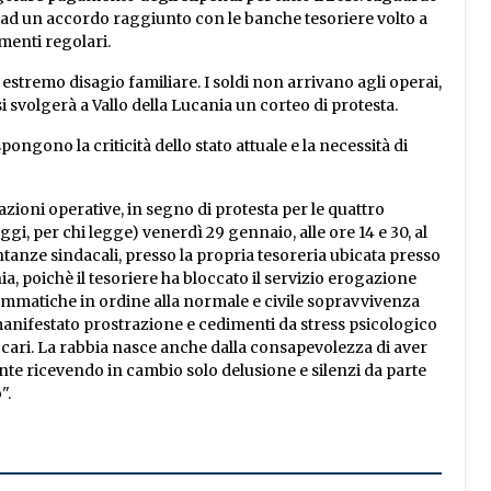
ad un accordo raggiunto con le banche tesoriere volto a
amenti regolari.
i estremo disagio familiare. I soldi non arrivano agli operai,
i svolgerà a Vallo della Lucania un corteo di protesta.
pongono la criticità dello stato attuale e la necessità di
lazioni operative, in segno di protesta per le quattro
gi, per chi legge) venerdì 29 gennaio, alle ore 14 e 30, al
ntanze sindacali, presso la propria tesoreria ubicata presso
ia, poichè il tesoriere ha bloccato il servizio erogazione
ammatiche in ordine alla normale e civile sopravvivenza
manifestato prostrazione e cedimenti da stress psicologico
i cari. La rabbia nasce anche dalla consapevolezza di aver
iente ricevendo in cambio solo delusione e silenzi da parte
".