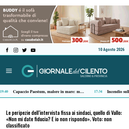
10 Agosto 2026
Spari a Pastena, il ventenne ferito lascia l’ospedale: si indaga sul vero obiettivo
Tensione al Pronto soccorso del “Ruggi”, volontario aggredito durante una missione
09:04
09:
Le peripezie dell’intervista fissa ai sindaci, quello di Vallo:
«Non mi date fiducia? E io non rispondo». Voto: non
classificato