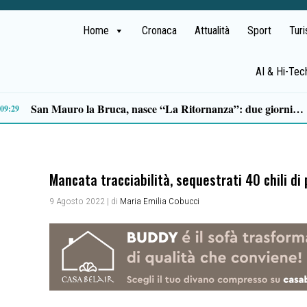
Home
Cronaca
Attualità
Sport
Tur
AI & Hi-Tec
Sicurezza, il sindaco di Castellabate scrive a Prefetto e Questore: “Più controlli e più presenza sul territorio”
18:01
Mancata tracciabilità, sequestrati 40 chili di
9 Agosto 2022
| di
Maria Emilia Cobucci