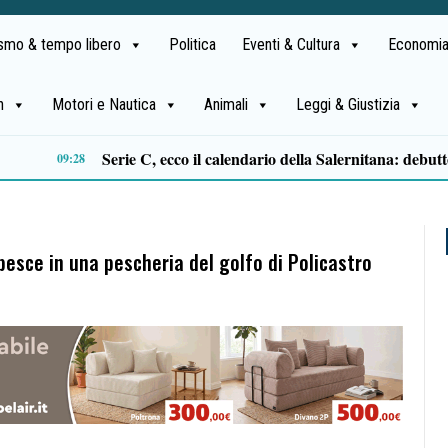
ismo & tempo libero
Politica
Eventi & Cultura
Economia
h
Motori e Nautica
Animali
Leggi & Giustizia
Dall’Italia all’Argentina e alla Bolivia, l’arte dei busker arriva a Montesano per raccontare Cenerentola in “Un Borgo da Favola”
17:41
 pesce in una pescheria del golfo di Policastro