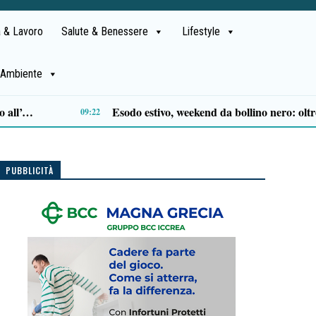
 & Lavoro
Salute & Benessere
Lifestyle
Ambiente
Earth Overshoot Day: da oggi l’umanità consuma le risorse “a debito”
15:34
PUBBLICITÀ