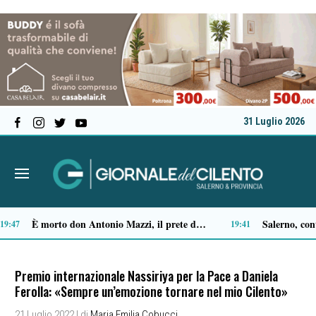
31 Luglio 2026
Ascea, Pietro D’Angiolillo: «La nuova giunta guarda al futuro, con gli occhi del passato»
13:11
Premio internazionale Nassiriya per la Pace a Daniela
Ferolla: «Sempre un’emozione tornare nel mio Cilento»
21 Luglio 2022
| di
Maria Emilia Cobucci