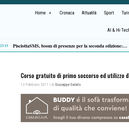
Home
Cronaca
Attualità
Sport
Tur
AI & Hi-Tec
ali in arrivo
15:43
Corso gratuito di primo soccorso ed utilizzo d
12 Febbraio 2011
| di
Giuseppe Galato