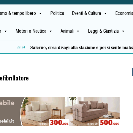
ismo & tempo libero
Politica
Eventi & Cultura
Economia
h
Motori e Nautica
Animali
Leggi & Giustizia
Luca Cordero di Montezemolo sceglie Acciaroli: tappa nel Cilento a bordo del suo yacht
15:38
efibrillatore