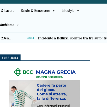
 & Lavoro
Salute & Benessere
Lifestyle
Ambiente
Centola: morto a 36 anni Gianluigi Maltese, domani i funerali a Foria
14:51
PUBBLICITÀ