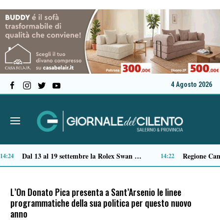
4 Agosto 2026
Montesano sulla Marcellana, torna il musical “San Pietro de Tumusso”
Plastica, la raccolta si ferma in più territori: è crisi nazionale della filiera
12:38
12:15
L’On Donato Pica presenta a Sant’Arsenio le linee
programmatiche della sua politica per questo nuovo
anno