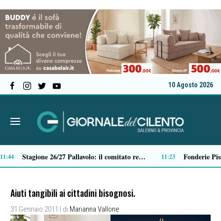
10 Agosto 2026
Castellabate, spintona un agente dopo la multa: fermato un uomo
Castellabate, barca rischia di affondare a punta Licosa: salvati gli occupanti
09:27
09:16
Aiuti tangibili ai cittadini bisognosi.
31 Gennaio 2011
| di
Marianna Vallone