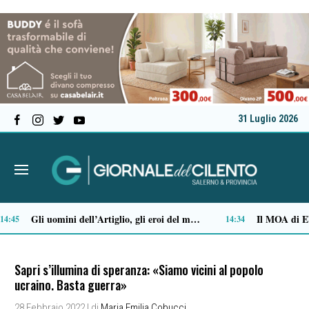
31 Luglio 2026
Come vestirsi in stile preppy: i capi indispensabili
Stipendi incompleti al Dea di Nocera, Pagani e Scafati. Nursind: «Chi sbaglia deve risponderne»
12:29
12:08
Sapri s’illumina di speranza: «Siamo vicini al popolo
ucraino. Basta guerra»
28 Febbraio 2022
| di
Maria Emilia Cobucci