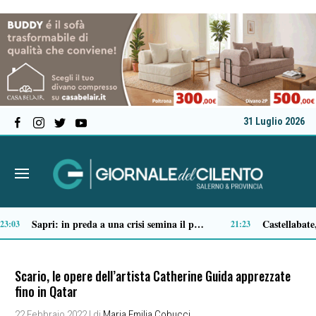
31 Luglio 2026
Tortorella celebra la Fiera di San Basilio: tra antichi mestieri, bestiame e la musica della Bandabardò
Pre
14:49
Scario, le opere dell’artista Catherine Guida apprezzate
fino in Qatar
22 Febbraio 2022
| di
Maria Emilia Cobucci