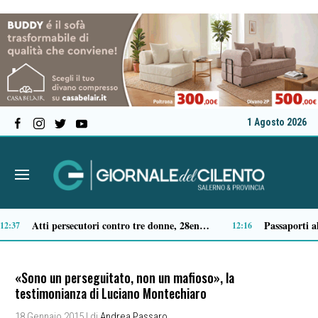
1 Agosto 2026
Sassano, auto finisce in un canale: muore il conducente
10:05
09:33
«Sono un perseguitato, non un mafioso», la
testimonianza di Luciano Montechiaro
18 Gennaio 2015
| di
Andrea Passaro