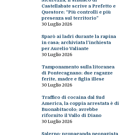
Sicurezza, il sindaco di
Castellabate scrive a Prefetto e
Questore: “Più controlli e più
presenza sul territorio”
30 Luglio 2026
Sparò ai ladri durante la rapina
in casa: archiviata l’inchiesta
per Aurelio Valiante
30 Luglio 2026
Tamponamento sulla litoranea
di Pontecagnano: due ragazze
ferite, madre e figlia illese
30 Luglio 2026
Traffico di cocaina dal Sud
America, la coppia arrestata è di
Buonabitacolo: avrebbe
rifornito il Vallo di Diano
30 Luglio 2026
Salerno: propaganda neonazista