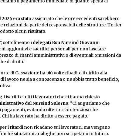
: chiediamo il pagamento immediato di quanto spetta ai
l 2026 era stato assicurato che le ore eccedenti sarebbero
 relazioni da parte dei responsabili delle strutture. Un iter
dotto alcun risultato.
”, sottolineano i
delegati Rsu Nursind Giovanni
ni aggiuntivi e sacrifici personali per non lasciare
prezzo di ritardi amministrativi o di eventuali omissioni da
e di diritti.”
rte di Cassazione ha più volte ribadito il diritto alla
di lavoro ne sia a conoscenza o ne abbia tratto beneficio,
ntiva.
 iscritti e tutti i lavoratori che ci hanno chiesto
inistrativo del Nursind Salerno
. “Ci auguriamo che
i pagamenti, evitando ulteriori contenziosi che
Chi ha lavorato ha diritto a essere pagato.”
 per i ritardi non ricadano sui lavoratori, ma vengano
finché situazioni analoghe non si ripetano in futuro.