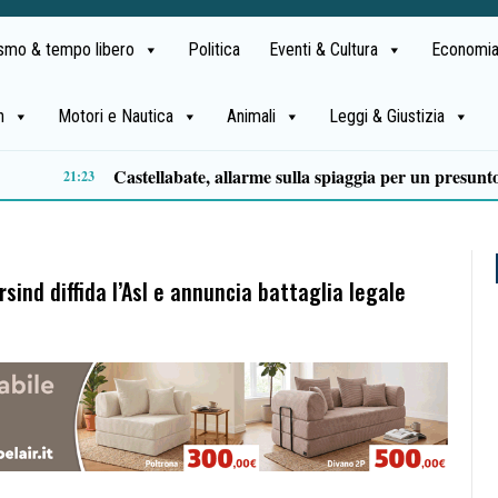
ismo & tempo libero
Politica
Eventi & Cultura
Economia
h
Motori e Nautica
Animali
Leggi & Giustizia
Premio Terre del Bussento, si alza il sipario: stasera Roberto Fico apre l’11ª edizione
14:35
sind diffida l’Asl e annuncia battaglia legale