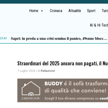
Home
Cronaca
Attualità
Sport
Tur
AI & Hi-Tec
Tortorella celebra la Fiera di San Basilio: tra antichi mestieri, bestiame e la musica della Bandabardò
14:49
Straordinari del 2025 ancora non pagati, il Nur
7 Luglio 2026
| di
Redazione