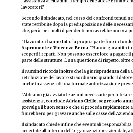
l’assistenza ai cittadini. Il tempo delle attese è finito
lavoratori.”
Secondo il sindacato, nel corso dei confronti tenuti ne
state retribuite dopo la predisposizione delle necessarie
che, però, per molti dipendenti non avrebbe ancora pro
“I lavoratori hanno fatto la propria parte fino in fondo
Aspromonte e Vincenzo Berna
. “Hanno garantito tur
scoperti i reparti. Non possono essere loro a pagare il 
parte delle strutture. È una questione di rispetto, oltre ch
Il Nursind ricorda inoltre che la giurisprudenza della Co
retribuzione del lavoro straordinario quando il datore 
anche in assenza di una formale autorizzazione preve
“Abbiamo già avviato le azioni necessarie per tutelare gli
assistenza”, conclude
Adriano Cirillo, segretario amm
prevalga il buon senso e che si proceda rapidamente a
finirebbero per gravare anche sulle casse dell’Azienda. 
Il sindacato chiede infine che eventuali responsabilità
accertate all’interno dell’organizzazione aziendale, af