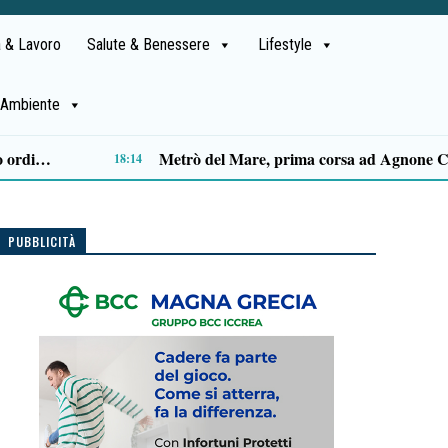
 & Lavoro
Salute & Benessere
Lifestyle
Ambiente
Capaccio Paestum spazio di legalità: oltre 43 ettari di beni confiscati destinati a progetti sociali
14:14
PUBBLICITÀ