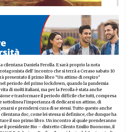
la cilentana Daniela Ferolla. E sarà proprio la nota
otagonista dell’ incontro che si terrà a Ceraso sabato 10
à presentato il primo libro “Un attimo di respiro”
e nel periodo del primo lockdown, quando la pandemia
ita di molti italiani, ma per la Ferolla è stata anche
sione e trasformare il periodo difficile che tutti, compresa
e sottolinea l’importanza di dedicarsi un attimo, di
genarsi e prendersi cura di se stessi. Tutto questo anche
cilentana doc, come lei stessa si definisce, che dunque ha
ntare il suo primo libro. Un incontro al quale prenderanno
 il presidente Bio – distretto Cilento Emilio Buonomo, il