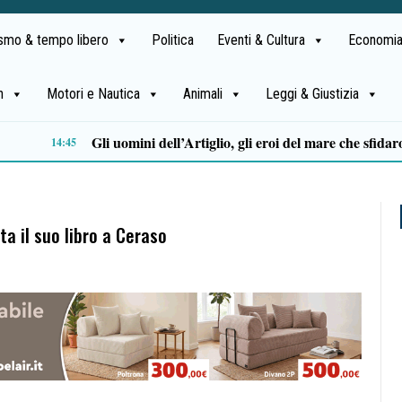
ismo & tempo libero
Politica
Eventi & Cultura
Economia
h
Motori e Nautica
Animali
Leggi & Giustizia
Stipendi incompleti al Dea di Nocera, Pagani e Scafati. Nursind: «Chi sbaglia deve risponderne»
12:08
ta il suo libro a Ceraso