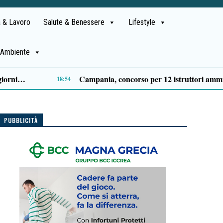
 & Lavoro
Salute & Benessere
Lifestyle
Ambiente
stirsi in stile preppy: i capi indispensabili
12:29
PUBBLICITÀ