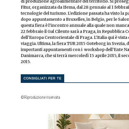
di produzione agroalimentare del territorio. Si prose
Fitur, organizzata da Ifema, dal 28 gennaio al 1 febbra
tecnologie del turismo. L’edizione passata ha visto la pa
dopo appuntamento a Bruxelles, in Belgio, per le Salon 
questa fiera è l’incontro annuale alla quale non mancar
22 febbraio il Gal Cilento sarà a Praga, in Repubblica C
dell’Europa Centrorientale di Praga. L’Italia qui è vist
viaggia. Ultima, la fiera TUR 2015 Goteborg in Svezia, d
importanti appuntamenti con i workshop dell’Ente Naz
Danimarca, che si terrà mercoledì 15 aprile 2015, il sec
2015.
CONSIGLIATI PER TE
©Riproduzione riservata