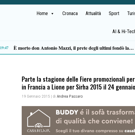
Home
Cronaca
Attualità
Sport
Tur
AI & Hi-Tec
Ascea, Pietro D’Angiolillo: «La nuova giunta guarda al futuro, con gli occhi del passato»
13:11
Parte la stagione delle Fiere promozionali p
in Francia a Lione per Sirha 2015 il 24 gennai
19 Gennaio 2015
| di
Andrea Passaro