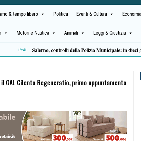
ismo & tempo libero
Politica
Eventi & Cultura
Economia
h
Motori e Nautica
Animali
Leggi & Giustizia
Premio Terre del Bussento: a Roberto Fico il riconoscimento nella serata inaugurale a Sapri
Come ve
12:50
er il GAL Cilento Regeneratio, primo appuntamento
o