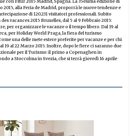
gue con Fitur 2015 Madrid, Spagna. La 35esima edizione di
io 2015, alla Feria de Madrid, proporrà le nuove tendenze e
rtecipazione di 120.231 visitatori professionali. Subito
des vacances 2015 Bruxelles, dal 5 al 9 Febbraio 2015:
e, per organizzare le vacanze o il tempo libero. Dal 19 al
eca, per Holiday World Praga, la fiera del turismo
a come una delle mete estere preferite per vacanze e per chi
al 19 al 22 Marzo 2015. Inoltre, dopo le fiere ci saranno due
ionale per il Turismo: il primo a Copenaghen in
ondo a Stoccolma in Svezia, che si terrà giovedì 16 aprile