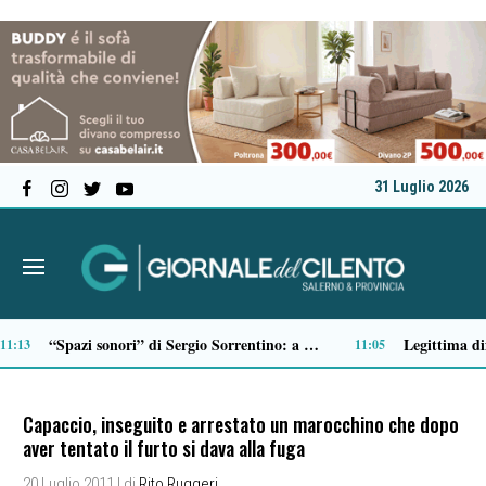
31 Luglio 2026
San Mauro la Bruca, nasce “La Ritornanza”: due giorni di arte e cultura contro lo spopolamento
Serie C, ecco il calendario della Salernitana: debutto all’Arechi contro il Sorrento
09:28
Capaccio, inseguito e arrestato un marocchino che dopo
aver tentato il furto si dava alla fuga
20 Luglio 2011
| di
Rito Ruggeri