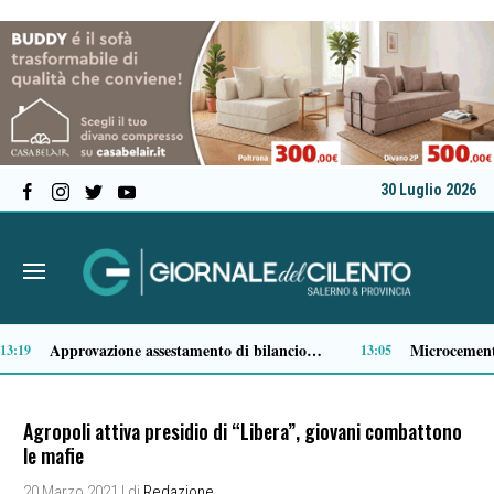
30 Luglio 2026
Comparto ittico, dalla Regione Campania 3 milioni di euro per fronteggiare il caro-gasolio
11:36
11:15
Agropoli attiva presidio di “Libera”, giovani combattono
le mafie
20 Marzo 2021
| di
Redazione