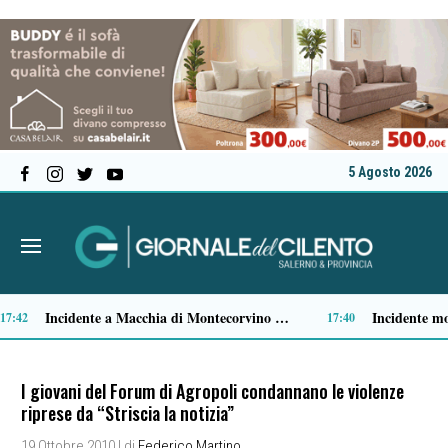
5 Agosto 2026
Vipere, cinghiali e serpenti in estate: come comportarsi negli incontri con gli animali selvatici lungo i sentieri
Abbandono degli animali in estate: un reato che aumenta nei mesi delle vacanze. Cosa rischiano i proprietari e come segnalare
15:57
15:56
I giovani del Forum di Agropoli condannano le violenze
riprese da “Striscia la notizia”
19 Ottobre 2010
| di
Federico Martino