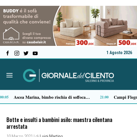
1 Agosto 2026
Milan in lutto, addio a Franco Baresi: il commosso saluto del club
14:14
13:53
Botte e insulti a bambini asilo: maestra cilentana
arrestata
10 Marzo 2021
| di
Luigi Martino