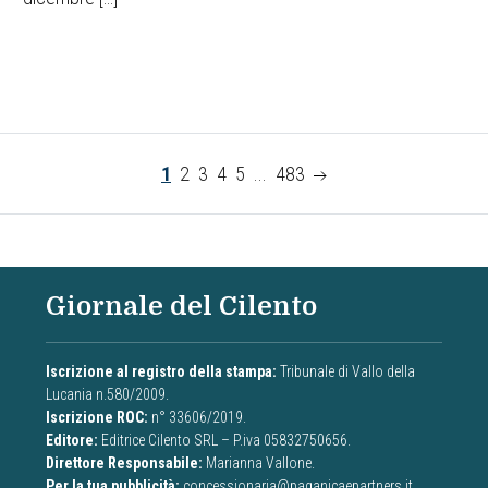
1
2
3
4
5
...
483
Giornale del Cilento
Iscrizione al registro della stampa:
Tribunale di Vallo della
Lucania n.580/2009.
Iscrizione ROC:
n° 33606/2019.
Editore:
Editrice Cilento SRL – P.iva 05832750656.
Direttore Responsabile:
Marianna Vallone.
Per la tua pubblicità:
concessionaria@paganicaepartners.it