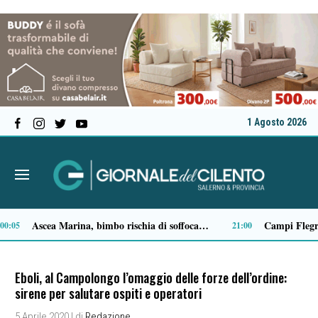
1 Agosto 2026
Milan in lutto, addio a Franco Baresi: il commosso saluto del club
14
13:53
Eboli, al Campolongo l’omaggio delle forze dell’ordine:
sirene per salutare ospiti e operatori
5 Aprile 2020
| di
Redazione